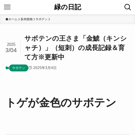
緑の日記
ホーム
多肉植物
サボテン
サボテンの王さま「金鯱（キンシ
2025
ャチ）」（短刺）の成長記録＆育
3/04
て方※更新中
2025年3月4日
サボテン
トゲが金色のサボテン