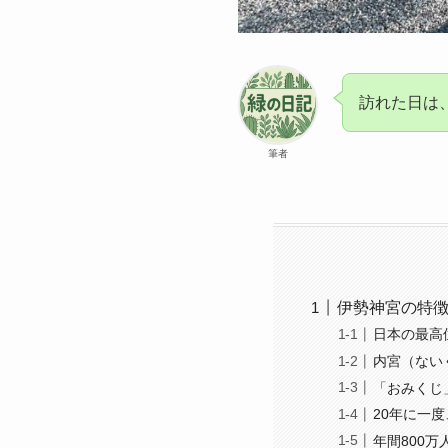
訪れた日は
筆者
伊勢神宮の特
日本の最高
内宮（ない
「おみくじ
20年に一
年間800