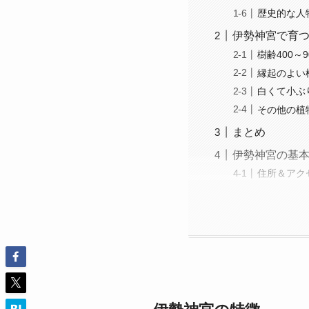
歴史的な人
伊勢神宮で育
樹齢400～
縁起のよい
白くて小ぶ
その他の植
まとめ
伊勢神宮の基
住所＆アク