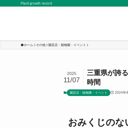
Plant growth record
ホーム
その他
園芸店・植物園・イベント
三重県が誇
2025
11/07
時間
2024年
園芸店・植物園・イベント
おみくじのな