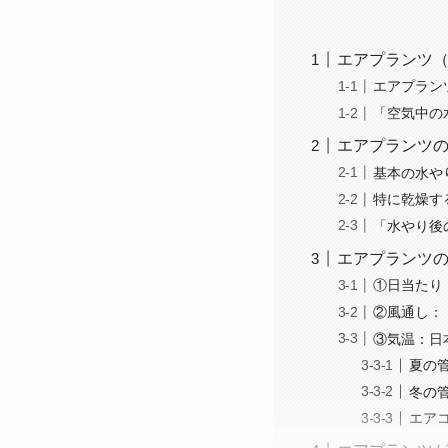
エアプランツ
エアプラン
「空気中の
エアプランツ
基本の水や
特に乾燥す
「水やり後
エアプランツの
①日当たり
②風通し：
③気温：日
夏の
冬の
エア