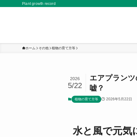
Plant growth record
ホーム
その他
植物の育て方等
エアプランツ
2026
5/22
嘘？
2026年5月22日
植物の育て方等
水と風で元気