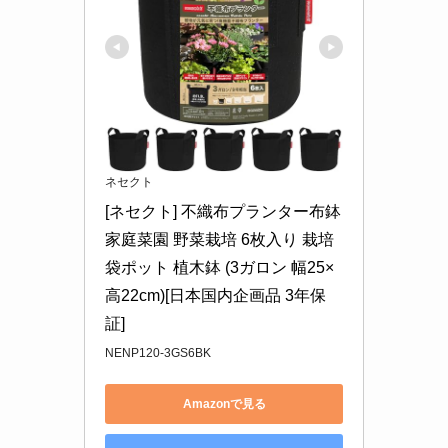
ネセクト
[ネセクト] 不織布プランター布鉢 
家庭菜園 野菜栽培 6枚入り 栽培
袋ポット 植木鉢 (3ガロン 幅25×
高22cm)[日本国内企画品 3年保
証]
NENP120-3GS6BK
Amazonで見る