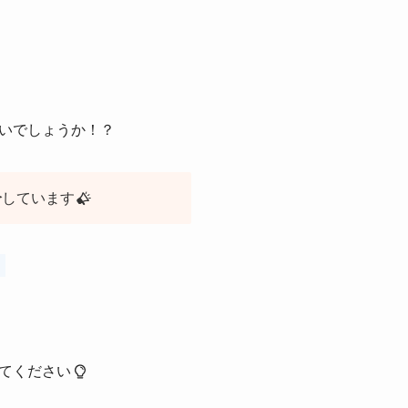
いでしょうか！？
介
しています
。
てください