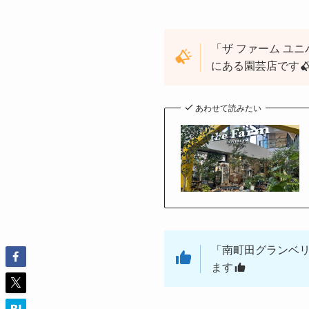
「ザ ファーム ユ
にある園芸店です
あわせて読みたい
「南町田グランベ
ます